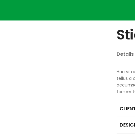
St
Details
Hac vita
tellus a
accumsan
ferment
CLIEN
DESIG