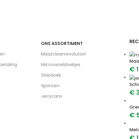
REC
ONS ASSORTIMENT
en
Maazcleanrevolution
Maa
betaling
Microvezeldoekjes
€
1
Glasdoek
Sch
Sponzen
€
3
Jerrycans
Gre
€
5
Mel
€
1