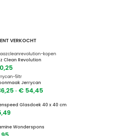
ENT VERKOCHT
z Clean Revolution
0,25
oonmaak Jerrycan
6,25
€
54,45
-
enspeed Glasdoek 40 x 40 cm
,49
amine Wonderspons
,95