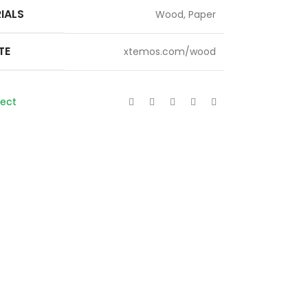
IALS
Wood, Paper
TE
xtemos.com/wood
ject