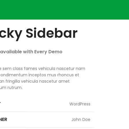
icky Sidebar
 available with Every Demo
e sem class fames vehicula nascetur nam
 condimentum inceptos mus rhoncus et
 fringilla vehicula nascetur amet
um rutrum.
T
WordPress
NER
John Doe