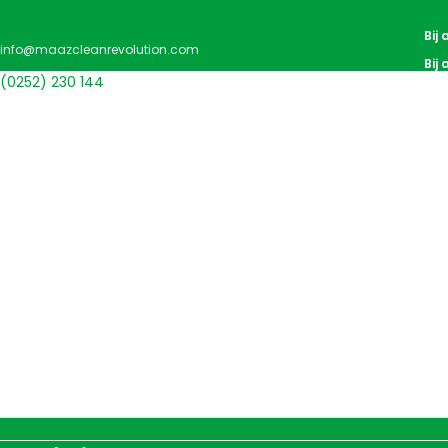
Bij
info@maazcleanrevolution.com
Bij
(0252) 230 144