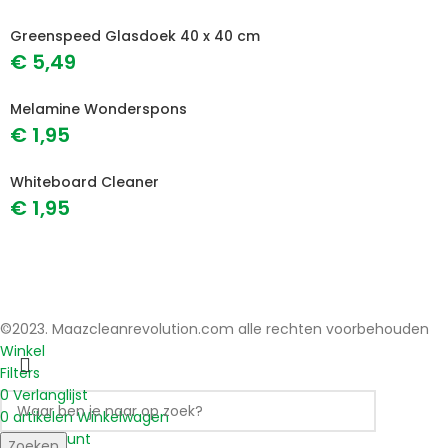
Greenspeed Glasdoek 40 x 40 cm
€
5,49
Melamine Wonderspons
€
1,95
Whiteboard Cleaner
€
1,95
©2023. Maazcleanrevolution.com alle rechten voorbehouden
Winkel
Filters
0
Verlanglijst
0
artikelen
Winkelwagen
Mijn account
Zoeken